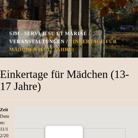
SJM - SERVI JESU ET MARIAE
VERANSTALTUNGEN
EINKERTAGE FÜR
MÄDCHEN (13-17 JAHRE)
Einkertage für Mädchen (13-
17 Jahre)
Zeit
Datu
m:
11/1
2/20