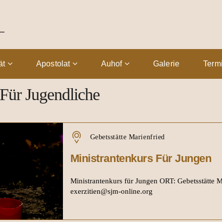
tät
Apostolat
Auhof
Galerie
Term
Für Jugendliche
Gebetsstätte Marienfried
Ministrantenkurs Für Jungen
Ministrantenkurs für Jungen ORT: Gebetsstät
exerzitien@sjm-online.org