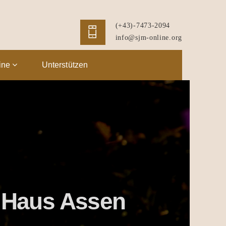
(+43)-7473-2094
info@sjm-online.org
ine
Unterstützen
in Haus Assen