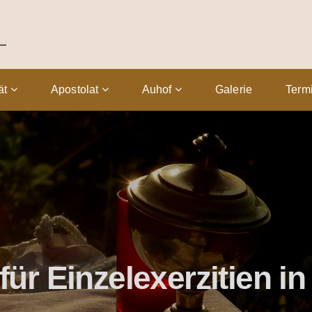
tät
Apostolat
Auhof
Galerie
Term
für Einzelexerzitien 