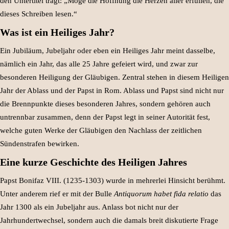
den Untertitel trägt: „Möge die Hoffnung die Herzen aller erfüllen, die
dieses Schreiben lesen.“
Was ist ein Heiliges Jahr?
Ein Jubiläum, Jubeljahr oder eben ein Heiliges Jahr meint dasselbe,
nämlich ein Jahr, das alle 25 Jahre gefeiert wird, und zwar zur
besonderen Heiligung der Gläubigen. Zentral stehen in diesem Heiligen
Jahr der Ablass und der Papst in Rom. Ablass und Papst sind nicht nur
die Brennpunkte dieses besonderen Jahres, sondern gehören auch
untrennbar zusammen, denn der Papst legt in seiner Autorität fest,
welche guten Werke der Gläubigen den Nachlass der zeitlichen
Sündenstrafen bewirken.
Eine kurze Geschichte des Heiligen Jahres
Papst Bonifaz VIII. (1235-1303) wurde in mehrerlei Hinsicht berühmt.
Unter anderem rief er mit der Bulle
Antiquorum habet fida relatio
das
Jahr 1300 als ein Jubeljahr aus. Anlass bot nicht nur der
Jahrhundertwechsel, sondern auch die damals breit diskutierte Frage