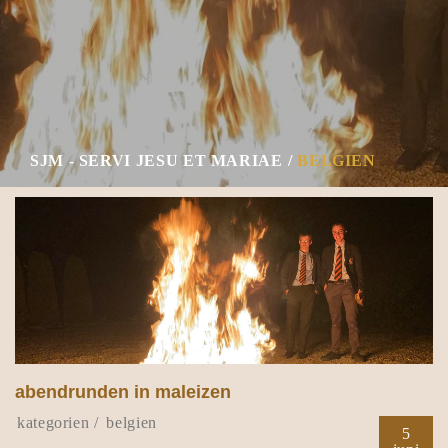
SJM - SERVI JESU ET MARIAE
BELGIEN
abendrunden in maleizen
belgien
5