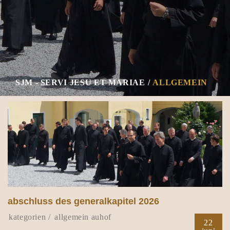
SJM - SERVI JESU ET MARIAE
ALLGEMEIN
abschluss des generalkapitel 2026
allgemein
auhof
22