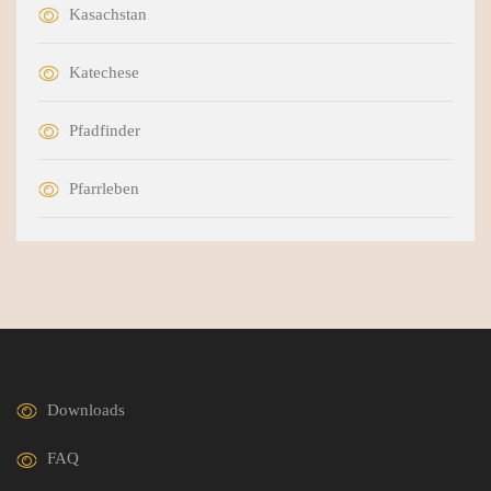
Kasachstan
Katechese
Pfadfinder
Pfarrleben
Downloads
FAQ