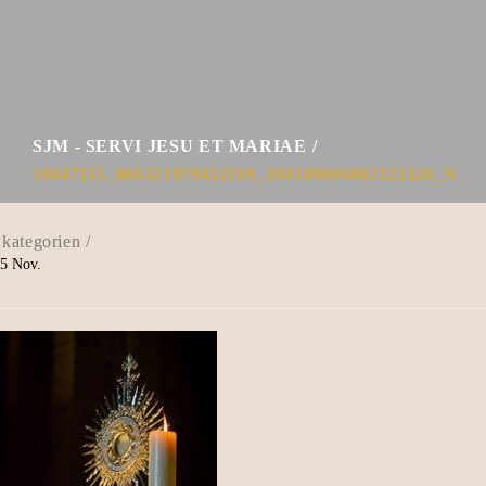
SJM - SERVI JESU ET MARIAE
10447115_806321979432169_394109696002122326_N
5
Nov.