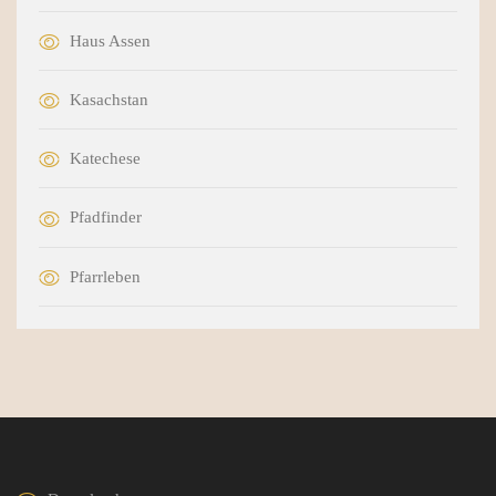
Haus Assen
Kasachstan
Katechese
Pfadfinder
Pfarrleben