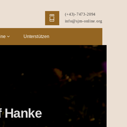
(+43)-7473-2094
info@sjm-online.org
ine
Unterstützen
f Hanke