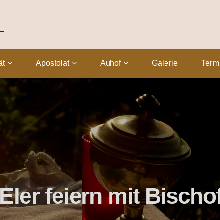
tät
Apostolat
Auhof
Galerie
Term
Eler feiern mit Bischo