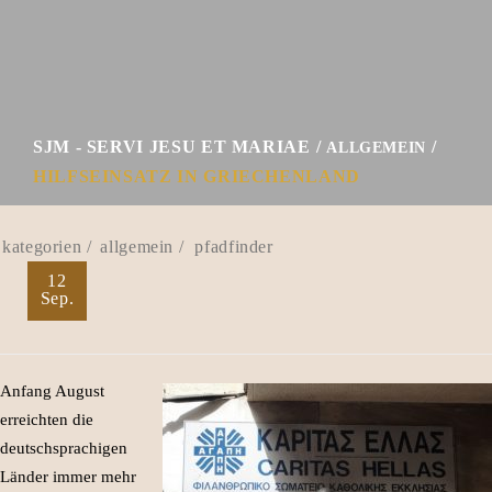
SJM - SERVI JESU ET MARIAE
ALLGEMEIN
HILFSEINSATZ IN GRIECHENLAND
allgemein
pfadfinder
12
Sep.
Anfang August
erreichten die
deutschsprachigen
Länder immer mehr