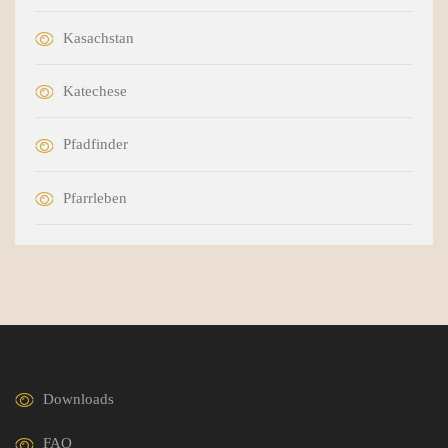
Kasachstan
Katechese
Pfadfinder
Pfarrleben
Downloads
FAQ