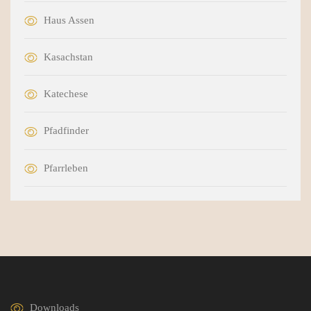
Haus Assen
Kasachstan
Katechese
Pfadfinder
Pfarrleben
Downloads