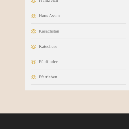
Frankreich
Haus Assen
Kasachstan
Katechese
Pfadfinder
Pfarrleben