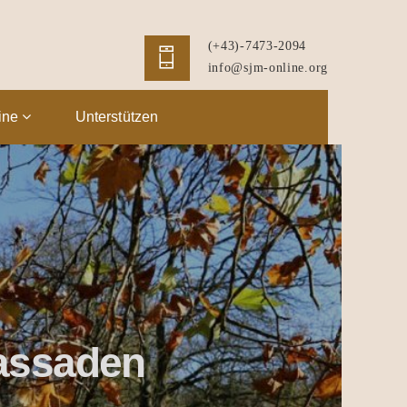
(+43)-7473-2094
info@sjm-online.org
ine
Unterstützen
Fassaden