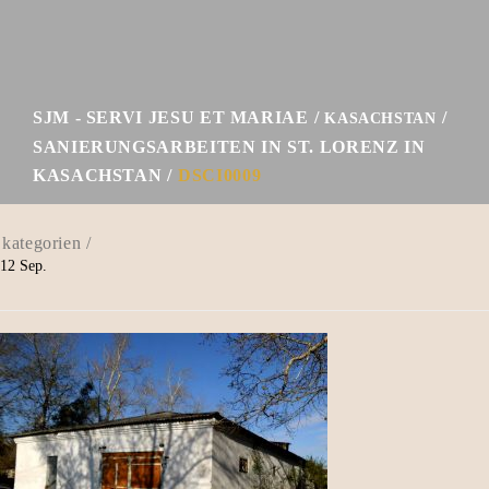
SJM - SERVI JESU ET MARIAE
KASACHSTAN
SANIERUNGSARBEITEN IN ST. LORENZ IN
KASACHSTAN
DSCI0009
12
Sep.