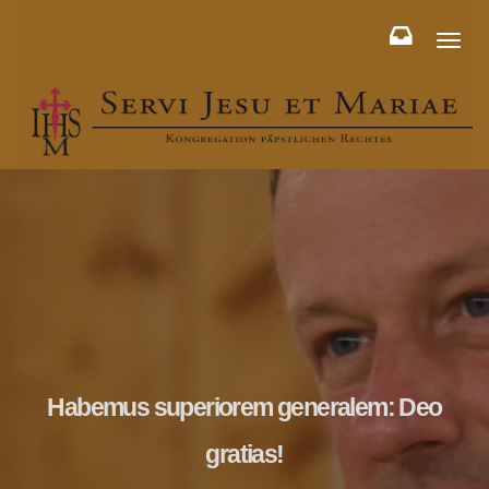
Toggl
naviga
Habemus superiorem generalem: Deo
gratias!