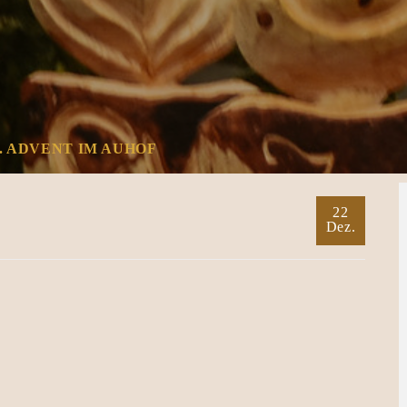
4. ADVENT IM AUHOF
22
Dez.