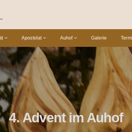
tät
Apostolat
Auhof
Galerie
Term
4. Advent im Auhof