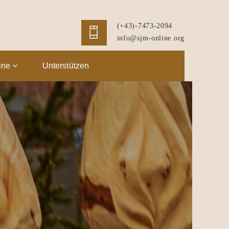
(+43)-7473-2094
info@sjm-online.org
ine
Unterstützen