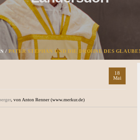
PATER STEPHAN UND DIE DROHNE DES GLAUB
IN
18
Mai
berger
, von Anton Renner (www.merkur.de)