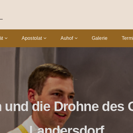
tät
Apostolat
Auhof
Galerie
Term
n und die Drohne des 
Landersdorf