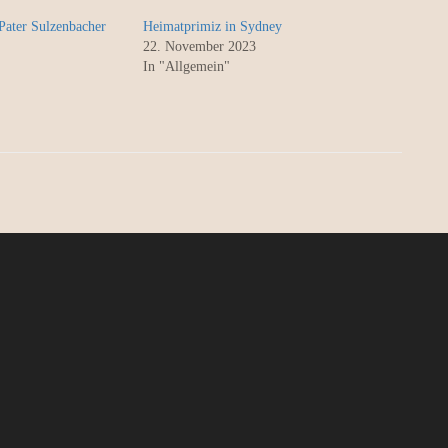
Pater Sulzenbacher
Heimatprimiz in Sydney
22. November 2023
In "Allgemein"