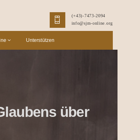
(+43)-7473-2094
info@sjm-online.org
ine
Unterstützen
Glaubens über