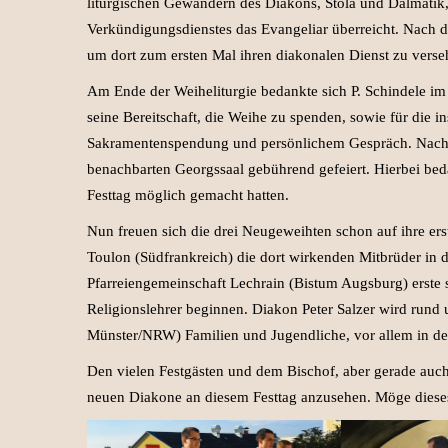
liturgischen Gewändern des Diakons, Stola und Dalmatik
Verkündigungsdienstes das Evangeliar überreicht. Nach d
um dort zum ersten Mal ihren diakonalen Dienst zu verse
Am Ende der Weiheliturgie bedankte sich P. Schindele i
seine Bereitschaft, die Weihe zu spenden, sowie für die in
Sakramentenspendung und persönlichem Gespräch. Nach 
benachbarten Georgssaal gebührend gefeiert. Hierbei bedan
Festtag möglich gemacht hatten.
Nun freuen sich die drei Neugeweihten schon auf ihre er
Toulon (Südfrankreich) die dort wirkenden Mitbrüder in d
Pfarreiengemeinschaft Lechrain (Bistum Augsburg) erste
Religionslehrer beginnen. Diakon Peter Salzer wird rund
Münster/NRW) Familien und Jugendliche, vor allem in der 
Den vielen Festgästen und dem Bischof, aber gerade auch
neuen Diakone an diesem Festtag anzusehen. Möge dieses