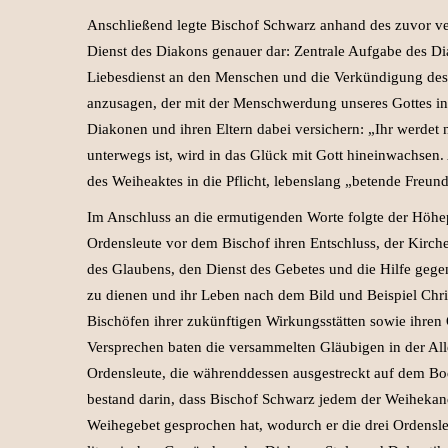
Anschließend legte Bischof Schwarz anhand des zuvor v
Dienst des Diakons genauer dar: Zentrale Aufgabe des Dia
Liebesdienst an den Menschen und die Verkündigung des
anzusagen, der mit der Menschwerdung unseres Gottes in
Diakonen und ihren Eltern dabei versichern: „Ihr werdet 
unterwegs ist, wird in das Glück mit Gott hineinwachse
des Weiheaktes in die Pflicht, lebenslang „betende Freun
Im Anschluss an die ermutigenden Worte folgte der Höhepu
Ordensleute vor dem Bischof ihren Entschluss, der Kirch
des Glaubens, den Dienst des Gebetes und die Hilfe geg
zu dienen und ihr Leben nach dem Bild und Beispiel Chris
Bischöfen ihrer zukünftigen Wirkungsstätten sowie ihre
Versprechen baten die versammelten Gläubigen in der Aller
Ordensleute, die währenddessen ausgestreckt auf dem Bo
bestand darin, dass Bischof Schwarz jedem der Weihekan
Weihegebet gesprochen hat, wodurch er die drei Ordens