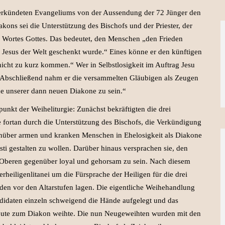
erkündeten Evangeliums von der Aussendung der 72 Jünger den
kons sei die Unterstützung des Bischofs und der Priester, der
 Wortes Gottes. Das bedeutet, den Menschen „den Frieden
 Jesus der Welt geschenkt wurde.“ Eines könne er den künftigen
nicht zu kurz kommen.“ Wer in Selbstlosigkeit im Auftrag Jesu
n. Abschließend nahm er die versammelten Gläubigen als Zeugen
de unserer dann neuen Diakone zu sein.“
nkt der Weiheliturgie: Zunächst bekräftigten die drei
e fortan durch die Unterstützung des Bischofs, die Verkündigung
enüber armen und kranken Menschen in Ehelosigkeit als Diakone
ti gestalten zu wollen. Darüber hinaus versprachen sie, den
n Oberen gegenüber loyal und gehorsam zu sein. Nach diesem
heiligenlitanei um die Fürsprache der Heiligen für die drei
den vor den Altarstufen lagen. Die eigentliche Weihehandlung
didaten einzeln schweigend die Hände aufgelegt und das
leute zum Diakon weihte. Die nun Neugeweihten wurden mit den