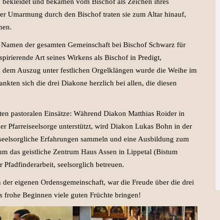
, bekleidet und bekamen vom Bischof als Zeichen ihres
er Umarmung durch den Bischof traten sie zum Altar hinauf,
hen.
m Namen der gesamten Gemeinschaft bei Bischof Schwarz für
spirierende Art seines Wirkens als Bischof in Predigt,
dem Auszug unter festlichen Orgelklängen wurde die Weihe im
kten sich die drei Diakone herzlich bei allen, die diesen
sten pastoralen Einsätze: Während Diakon Matthias Roider in
er Pfarreiseelsorge unterstützt, wird Diakon Lukas Bohn in der
 seelsorgliche Erfahrungen sammeln und eine Ausbildung zum
 um das geistliche Zentrum Haus Assen in Lippetal (Bistum
Pfadfinderarbeit, seelsorglich betreuen.
 der eigenen Ordensgemeinschaft, war die Freude über die drei
 frohe Beginnen viele guten Früchte bringen!