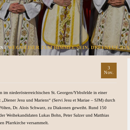
WEGWEISER ZUM HIMMEL SEIN. DREI NEUE DI
IN
3
Nov.
im niederösterreichischen St. Georgen/Ybbsfelde in einer
ft „Diener Jesu und Mariens“ (Servi Jesu et Mariae – SJM) durch
ölten, Dr. Alois Schwarz, zu Diakonen geweiht. Rund 150
der Weihekandidaten Lukas Bohn, Peter Salzer und Matthias
ten Pfarrkirche versammelt.