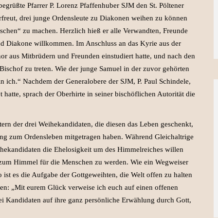
begrüßte Pfarrer P. Lorenz Pfaffenhuber SJM den St. Pöltener
 erfreut, drei junge Ordensleute zu Diakonen weihen zu können
schen“ zu machen. Herzlich hieß er alle Verwandten, Freunde
und Diakone willkommen. Im Anschluss an das Kyrie aus der
hor aus Mitbrüdern und Freunden einstudiert hatte, und nach den
Bischof zu treten. Wie der junge Samuel in der zuvor gehörten
in ich.“ Nachdem der Generalobere der SJM, P. Paul Schindele,
hatte, sprach der Oberhirte in seiner bischöflichen Autorität die
tern der drei Weihekandidaten, die diesen das Leben geschenkt,
ung zum Ordensleben mitgetragen haben. Während Gleichaltrige
eihekandidaten die Ehelosigkeit um des Himmelreiches willen
 zum Himmel für die Menschen zu werden. Wie ein Wegweiser
 so ist es die Aufgabe der Gottgeweihten, die Welt offen zu halten
en: „Mit eurem Glück verweise ich euch auf einen offenen
i Kandidaten auf ihre ganz persönliche Erwählung durch Gott,