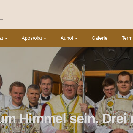
tät
Apostolat
Auhof
Galerie
Term
m Himmel sein. Drei