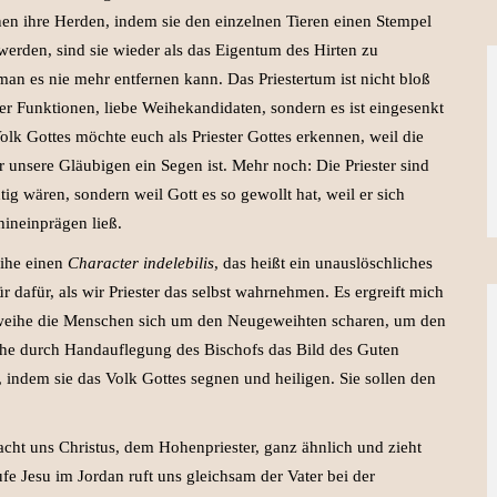
nen ihre Herden, indem sie den einzelnen Tieren einen Stempel
 werden, sind sie wieder als das Eigentum des Hirten zu
ss man es nie mehr entfernen kann. Das Priestertum ist nicht bloß
 Funktionen, liebe Weihekandidaten, sondern es ist eingesenkt
olk Gottes möchte euch als Priester Gottes erkennen, weil die
r unsere Gläubigen ein Segen ist. Mehr noch: Die Priester sind
ig wären, sondern weil Gott es so gewollt hat, weil er sich
hineinprägen ließ.
eihe einen
Character indelebilis
, das heißt ein unauslöschliches
 dafür, als wir Priester das selbst wahrnehmen. Es ergreift mich
rweihe die Menschen sich um den Neugeweihten scharen, um den
ihe durch Handauflegung des Bischofs das Bild des Guten
, indem sie das Volk Gottes segnen und heiligen. Sie sollen den
acht uns Christus, dem Hohenpriester, ganz ähnlich und zieht
fe Jesu im Jordan ruft uns gleichsam der Vater bei der