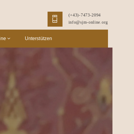
(+43)-7473-2094
info@sjm-online.org
ine
Unterstützen