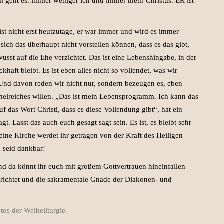
 geht es: immer weniger ich und immer mehr Christus. ER ist
 ist nicht erst heutzutage, er war immer und wird es immer
 sich das überhaupt nicht vorstellen können, dass es das gibt,
st auf die Ehe verzichtet. Das ist eine Lebenshingabe, in der
aft bleibt. Es ist eben alles nicht so vollendet, was wir
Und davon reden wir nicht nur, sondern bezeugen es, eben
elreiches willen. „Das ist mein Lebensprogramm. Ich kann das
uf das Wort Christi, dass es diese Vollendung gibt“, hat ein
. Lasst das auch euch gesagt sagt sein. Es ist, es bleibt sehr
ine Kirche werdet ihr getragen von der Kraft des Heiligen
 seid dankbar!
und da könnt ihr euch mit großem Gottvertrauen hineinfallen
frichtet und die sakramentale Gnade der Diakonen- und
tos der Weiheliturgie.