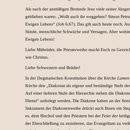
Als nach der anstößigen Brotrede Jesu viele seiner Jünge
geblieben waren: „Wollt auch ihr weggehen? Simon Petrus
Ewigen Lebens“ (Joh 6,67). Das gilt auch heute noch. Au
Sünde, menschliche Schwäche und Versagen. Aber wohin so
Ewigen Lebens!
Liebe Mitbrüder, die Priesterweihe macht Euch zu Gezeichn
wie Christus.
Liebe Schwestern und Brüder!
In der Dogmatischen Konstitution über die Kirche
Lumen
Kirche den „Diakonat als eigene und beständige Stufe der 
Auf einer tieferen Stufe der Hierarchie stehen die Diako
Dienst“ auferlegt werden. Die Diakone haben an der Send
Sakrament der Diakonenweihe drückt auch Ihnen ein Siege
es, dem Bischof und den Priestern bei der Feier der heil
der Eheschließung zu assistieren, das Evangelium zu ve