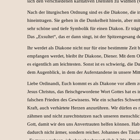
sich den verschiedenen karitativen Diensten zu widmen (
Nach der liturgischen Ordnung sind es die Diakone, die i
hineintragen. Sie gehen in die Dunkelheit hinein, aber m
sehr schöne und tiefe Symbolik für einen Diakon. Er trägt
Das „Exsultet“, das er dann singt, ist der Spitzengesang
Ihr werdet als Diakone nicht nur für eine bestimmte Zeit b
empfangen werdet, bleibt ihr Diakone, Diener. Mit dem Os
es eigentlich am leichtesten. Sonst ist es schwierig, die 
dem Augenblick, in dem der Auferstandene in unsere Mitt
Liebe Ordinandi, Euch kommt es als Diakone vor allem zu
Jesus Christus, das fleischgewordene Wort Gottes hat es i
falschen Frieden des Gewissens. Wie ein scharfes Schwert
Kraft, auch verhärtete Herzen anzurühren. Wir dürfen es n
zähmen und nicht zurechtstutzen nach unseren menschli
Gott, damit wir den uns Anvertrauten helfen können. Hab
dadurch nicht ärmer, sondern reicher. Johannes des Täufe