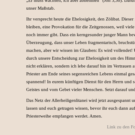
„Er muss wachsen, ich aber abnehmen“ (Joh 3,30). Darum
unser Maßstab.
Ihr versprecht heute die Ehelosigkeit, den Zölibat. Dieser
bleiben, eine Provokation für die Zeitgenossen, weil viele
noch immer gibt. Dass ein kerngesunder junger Mann bewus
Überzeugung, dass unser Leben fragmentarisch, bruchstückh
machen, aber wir wissen im Glauben: Es wird vollendet! 
durch unsere Entscheidung zur Ehelosigkeit um des Himm
nicht erklären, sondern ich lebe darauf hin im Vertrauen a
Priester am Ende seines segensreichen Lebens einmal gesagt
spannend! In eurem künftigen Dienst für den Herrn und se
Geistes und vom Gebet vieler Menschen. Setzt darauf und
Das Netz der Allerheiligenlitanei wird jetzt ausgespannt 
lassen und euch getragen wissen, bevor ihr euch dann au
Priesterweihe empfangen werdet. Amen.
Link zu den Fo