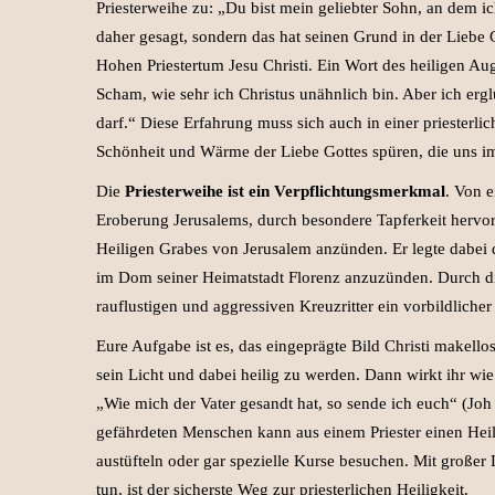
Priesterweihe zu: „Du bist mein geliebter Sohn, an dem i
daher gesagt, sondern das hat seinen Grund in der Liebe G
Hohen Priestertum Jesu Christi. Ein Wort des heiligen A
Scham, wie sehr ich Christus unähnlich bin. Aber ich erg
darf.“ Diese Erfahrung muss sich auch in einer priesterl
Schönheit und Wärme der Liebe Gottes spüren, die uns im
Die
Priesterweihe ist ein Verpflichtungsmerkmal
. Von e
Eroberung Jerusalems, durch besondere Tapferkeit hervorge
Heiligen Grabes von Jerusalem anzünden. Er legte dabei 
im Dom seiner Heimatstadt Florenz anzuzünden. Durch die
rauflustigen und aggressiven Kreuzritter ein vorbildlicher C
Eure Aufgabe ist es, das eingeprägte Bild Christi makello
sein Licht und dabei heilig zu werden. Dann wirkt ihr wie
„Wie mich der Vater gesandt hat, so sende ich euch“ (Joh 
gefährdeten Menschen kann aus einem Priester einen Hei
austüfteln oder gar spezielle Kurse besuchen. Mit große
tun, ist der sicherste Weg zur priesterlichen Heiligkeit.