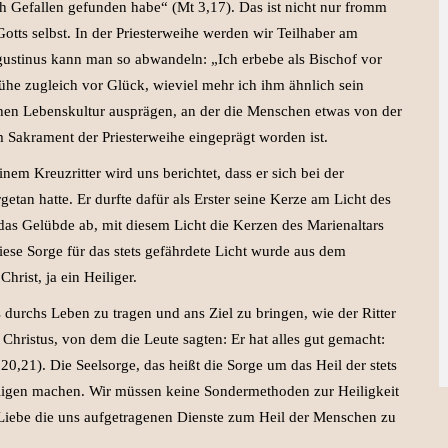
ch Gefallen gefunden habe“ (Mt 3,17). Das ist nicht nur fromm
otts selbst. In der Priesterweihe werden wir Teilhaber am
ugustinus kann man so abwandeln: „Ich erbebe als Bischof vor
lühe zugleich vor Glück, wieviel mehr ich ihm ähnlich sein
ichen Lebenskultur ausprägen, an der die Menschen etwas von der
 Sakrament der Priesterweihe eingeprägt worden ist.
inem Kreuzritter wird uns berichtet, dass er sich bei der
tan hatte. Er durfte dafür als Erster seine Kerze am Licht des
das Gelübde ab, mit diesem Licht die Kerzen des Marienaltars
se Sorge für das stets gefährdete Licht wurde aus dem
hrist, ja ein Heiliger.
s durchs Leben zu tragen und ans Ziel zu bringen, wie der Ritter
 Christus, von dem die Leute sagten: Er hat alles gut gemacht:
20,21). Die Seelsorge, das heißt die Sorge um das Heil der stets
ligen machen. Wir müssen keine Sondermethoden zur Heiligkeit
r Liebe die uns aufgetragenen Dienste zum Heil der Menschen zu