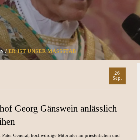
ER IST UNSER MASSSTAB
IN
26
Sep.
chof Georg Gänswein anlässlich
ihen
r Pater General, hochwürdige Mitbrüder im priesterlichen und