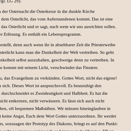
vgl. LG 29).
n der Osternacht die Osterkerze in die dunkle Kirche
it dem Osterlicht, das vom Auferstandenen kommt. Das ist eine
 das Osterlicht und er sagt, nach wem wir uns ausrichten sollen.
 der Erlösung. Es enthält ein Lebensprogramm.
estellt, denn auch wenn ihr in absehbarer Zeit die Priesterweihe
terlicht kann man die Dunkelheit der Welt vertreiben. So geht
Dunkelheit selbst auszuhalten, geschweige denn zu vertreiben. In
e kommt mit seinem Licht, verschwindet das Finstere.
, das Evangelium zu verkünden. Gottes Wort, nicht das eigene!
n sich. Dieses Wort ist anspruchsvoll. Es beunruhigt den
 durchschneidet es Zweideutigkeit und Halbheit. Es hat die
icht entkernen, nicht verwässern. Es lässt sich auch nicht
chen, oft bequemen Maßstäben. Wir müssen hineinglauben in
t keine Angst, Euch dem Wort Gottes unterzuordnen. Ihr werdet
rs, sozusagen der Prototyp des Diakons, bringt es auf den Punkt: