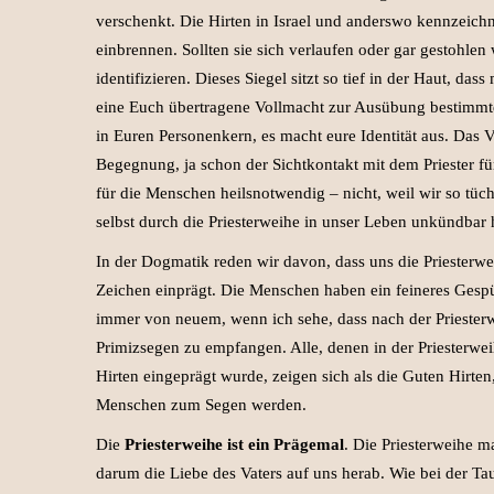
verschenkt. Die Hirten in Israel und anderswo kennzeich
einbrennen. Sollten sie sich verlaufen oder gar gestohlen
identifizieren. Dieses Siegel sitzt so tief in der Haut, da
eine Euch übertragene Vollmacht zur Ausübung bestimmter
in Euren Personenkern, es macht eure Identität aus. Das V
Begegnung, ja schon der Sichtkontakt mit dem Priester fü
für die Menschen heilsnotwendig – nicht, weil wir so tücht
selbst durch die Priesterweihe in unser Leben unkündbar 
In der Dogmatik reden wir davon, dass uns die Priesterw
Zeichen einprägt. Die Menschen haben ein feineres Gespür
immer von neuem, wenn ich sehe, dass nach der Prieste
Primizsegen zu empfangen. Alle, denen in der Priesterwe
Hirten eingeprägt wurde, zeigen sich als die Guten Hirten
Menschen zum Segen werden.
Die
Priesterweihe ist ein Prägemal
. Die Priesterweihe m
darum die Liebe des Vaters auf uns herab. Wie bei der Tau