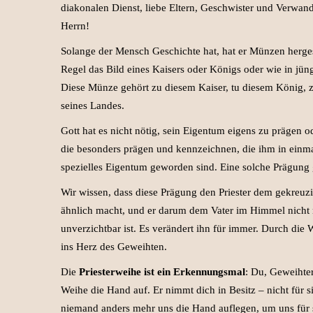
diakonalen Dienst, liebe Eltern, Geschwister und Verwan
Herrn!
Solange der Mensch Geschichte hat, hat er Münzen hergeste
Regel das Bild eines Kaisers oder Königs oder wie in jüng
Diese Münze gehört zu diesem Kaiser, tu diesem König, zu
seines Landes.
Gott hat es nicht nötig, sein Eigentum eigens zu prägen o
die besonders prägen und kennzeichnen, die ihm in einma
spezielles Eigentum geworden sind. Eine solche Prägung g
Wir wissen, dass diese Prägung den Priester dem gekreuz
ähnlich macht, und er darum dem Vater im Himmel nicht n
unverzichtbar ist. Es verändert ihn für immer. Durch die 
ins Herz des Geweihten.
Die
Priesterweihe ist ein Erkennungsmal
: Du, Geweihter
Weihe die Hand auf. Er nimmt dich in Besitz – nicht für s
niemand anders mehr uns die Hand auflegen, um uns für s