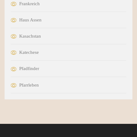
Frankreich
Haus Assen
Kasachstan
Katechese
Pfadfinder
Pfarrleben