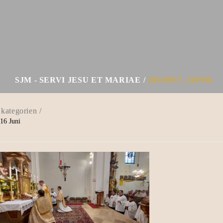
SJM - SERVI JESU ET MARIAE
20220917_102936
16
Juni