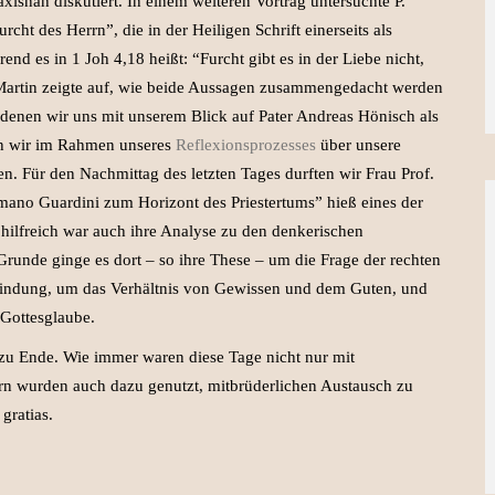
isnah diskutiert. In einem weiteren Vortrag untersuchte P.
cht des Herrn”, die in der Heiligen Schrift einerseits als
nd es in 1 Joh 4,18 heißt: “Furcht gibt es in der Liebe nicht,
. Martin zeigte auf, wie beide Aussagen zusammengedacht werden
 denen wir uns mit unserem Blick auf Pater Andreas Hönisch als
en wir im Rahmen unseres
Reflexionsprozesses
über unsere
en. Für den Nachmittag des letzten Tages durften wir Frau Prof.
mano Guardini zum Horizont des Priestertums” hieß eines der
 hilfreich war auch ihre Analyse zu den denkerischen
unde ginge es dort – so ihre These – um die Frage der rechten
indung, um das Verhältnis von Gewissen und dem Guten, und
Gottesglaube.
u Ende. Wie immer waren diese Tage nicht nur mit
ndern wurden auch dazu genutzt, mitbrüderlichen Austausch zu
gratias.