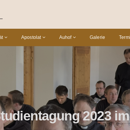
tät
Apostolat
Auhof
Galerie
Term
tudientagung 2023 im