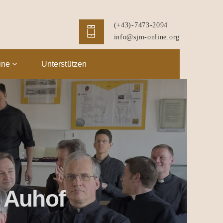
(+43)-7473-2094
info@sjm-online.org
ine
Unterstützen
 Auhof