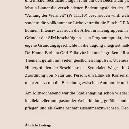
und kirchenrechtliche Fragen rund um den Beichtstuhl prax
Martin Linner die verschiedenen Bedeutungsfelder der “Fur
“Anfang der Weisheit” (Ps 111,10) beschrieben wird, währe
sondern die vollkommene Liebe vertreibt die Furcht.” P
können. Intensiv war auch die Arbeit in Kleingruppen, in
Gründer der SJM beschäftigten – ein Programmpunkt, d
eigene Gründungsgeschichte in die Tagung integriert hatt
Dr. Hanna-Barbara Gerl-Falkovitz bei uns begrüßen. “Ro
Themen, gefüllt mit vielen geistlichen Impulsen. Überaus
Hintergründen der Beschlüsse des Synodalen Weges. Im Gr
Zuordnung von Natur und Person, um Ethik als Konsensf
nicht zuletzt um die Beziehung zwischen Autonomie und 
Am Mittwochabend war die Studientagung schon wieder z
intellektueller und pastoraler Weiterbildung gefüllt, so
pflegen und als Gemeinschaft zusammenzuwachsen. Deo 
Ähnliche Beiträge