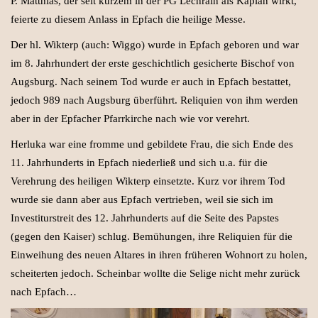
P. Matthias, der seit kurzem in der PG Lechrain als Kaplan wirkt,
feierte zu diesem Anlass in Epfach die heilige Messe.
Der hl. Wikterp (auch: Wiggo) wurde in Epfach geboren und war
im 8. Jahrhundert der erste geschichtlich gesicherte Bischof von
Augsburg. Nach seinem Tod wurde er auch in Epfach bestattet,
jedoch 989 nach Augsburg überführt. Reliquien von ihm werden
aber in der Epfacher Pfarrkirche nach wie vor verehrt.
Herluka war eine fromme und gebildete Frau, die sich Ende des
11. Jahrhunderts in Epfach niederließ und sich u.a. für die
Verehrung des heiligen Wikterp einsetzte. Kurz vor ihrem Tod
wurde sie dann aber aus Epfach vertrieben, weil sie sich im
Investiturstreit des 12. Jahrhunderts auf die Seite des Papstes
(gegen den Kaiser) schlug. Bemühungen, ihre Reliquien für die
Einweihung des neuen Altares in ihren früheren Wohnort zu holen,
scheiterten jedoch. Scheinbar wollte die Selige nicht mehr zurück
nach Epfach…