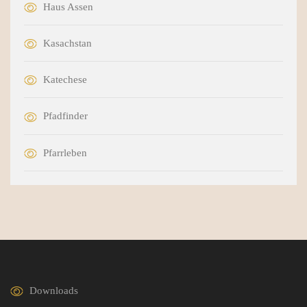
Haus Assen
Kasachstan
Katechese
Pfadfinder
Pfarrleben
Downloads