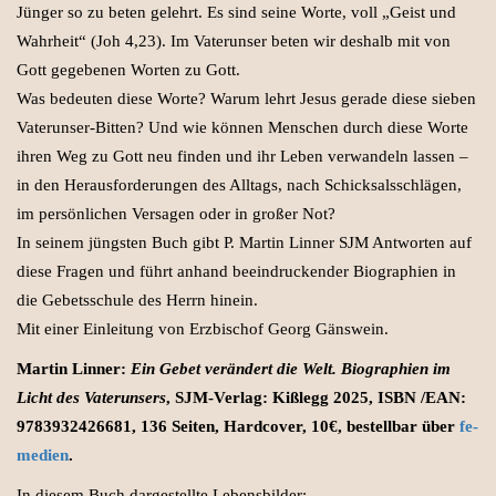
Jünger so zu beten gelehrt. Es sind seine Worte, voll „Geist und
Wahrheit“ (Joh 4,23). Im Vaterunser beten wir deshalb mit von
Gott gegebenen Worten zu Gott.
Was bedeuten diese Worte? Warum lehrt Jesus gerade diese sieben
Vaterunser-Bitten? Und wie können Menschen durch diese Worte
ihren Weg zu Gott neu finden und ihr Leben verwandeln lassen –
in den Herausforderungen des Alltags, nach Schicksalsschlägen,
im persönlichen Versagen oder in großer Not?
In seinem jüngsten Buch gibt P. Martin Linner SJM Antworten auf
diese Fragen und führt anhand beeindruckender Biographien in
die Gebetsschule des Herrn hinein.
Mit einer Einleitung von Erzbischof Georg Gänswein.
Martin Linner:
Ein Gebet verändert die Welt. Biographien im
Licht des Vaterunsers
, SJM-Verlag: Kißlegg 2025, ISBN /EAN:
9783932426681, 136 Seiten, Hardcover, 10€, bestellbar über
fe-
medien
.
In diesem Buch dargestellte Lebensbilder: