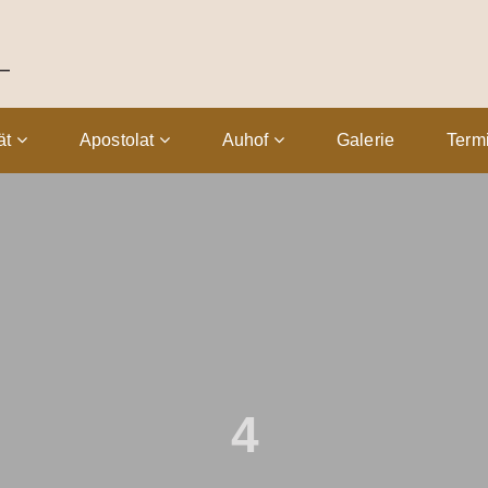
tät
Apostolat
Auhof
Galerie
Term
4