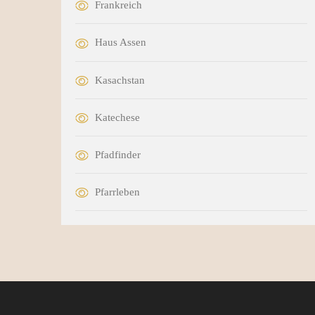
Frankreich
Haus Assen
Kasachstan
Katechese
Pfadfinder
Pfarrleben