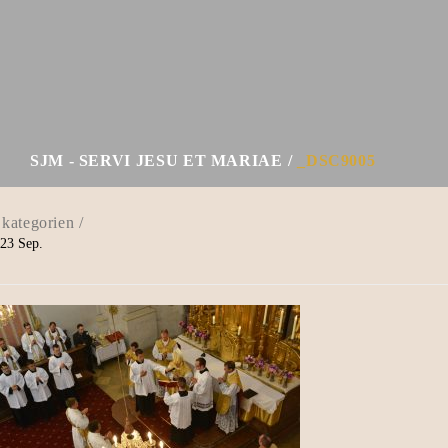
SJM - SERVI JESU ET MARIAE
_DSC9005
23
Sep.