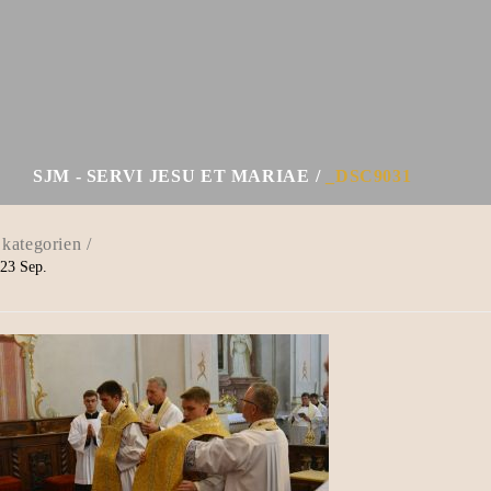
SJM - SERVI JESU ET MARIAE
_DSC9031
23
Sep.