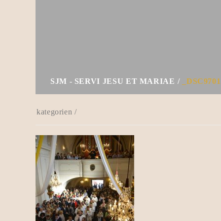
SJM - SERVI JESU ET MARIAE
_DSC9701