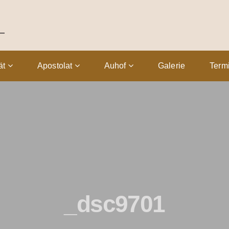
tät
Apostolat
Auhof
Galerie
Term
_dsc9701