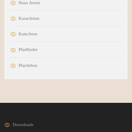
Haus Assen
Kasachstan
Katechese
Pfadfinder
Pfarrleben
Downloads