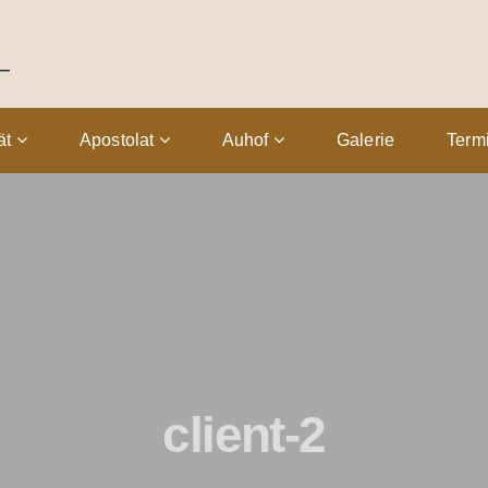
tät
Apostolat
Auhof
Galerie
Term
client-2