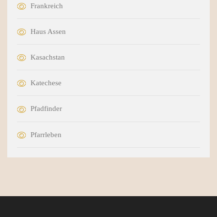
Frankreich
Haus Assen
Kasachstan
Katechese
Pfadfinder
Pfarrleben