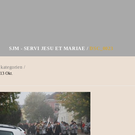
SJM - SERVI JESU ET MARIAE
DSC_0023
13
Okt.