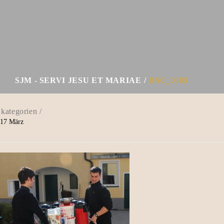
SJM - SERVI JESU ET MARIAE
DSC_0085
17
März