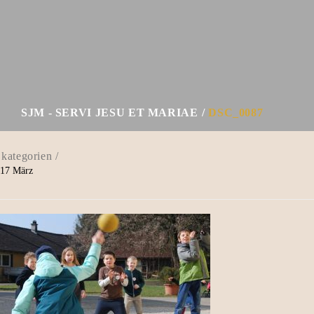
SJM - SERVI JESU ET MARIAE
DSC_0087
17
März