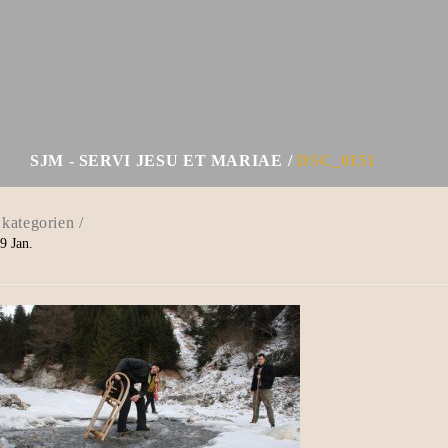
SJM - SERVI JESU ET MARIAE
DSC_0151
9
Jan.