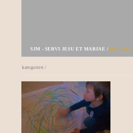
SJM - SERVI JESU ET MARIAE
DSC_0174