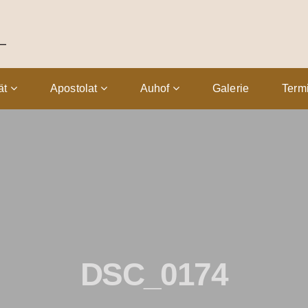
tät
Apostolat
Auhof
Galerie
Term
DSC_0174