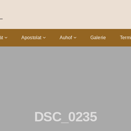
tät
Apostolat
Auhof
Galerie
Term
DSC_0235