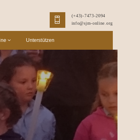
(+43)-7473-2094
info@sjm-online.org
ine
Unterstützen