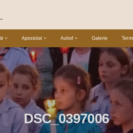
tät
Apostolat
Auhof
Galerie
Term
DSC_0397006