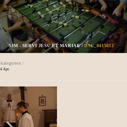
SJM - SERVI JESU ET MARIAE
DSC_0415012
4
Apr.