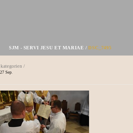
SJM - SERVI JESU ET MARIAE
DSC_7495
27
Sep.