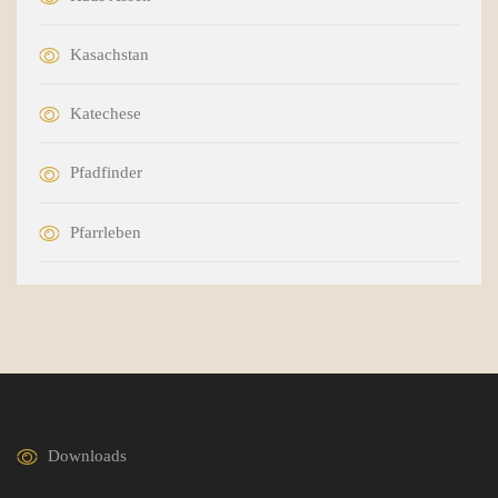
Kasachstan
Katechese
Pfadfinder
Pfarrleben
Downloads