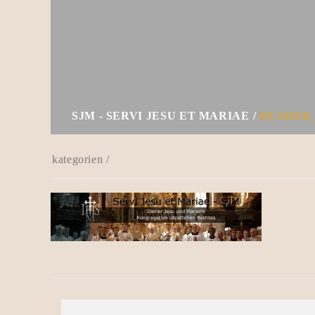
SJM - SERVI JESU ET MARIAE
HEADER_