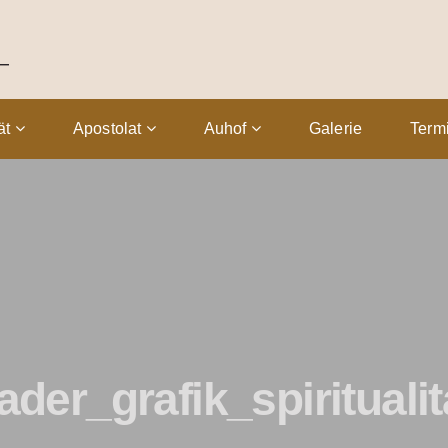
tät
Apostolat
Auhof
Galerie
Term
ader_grafik_spiritualit