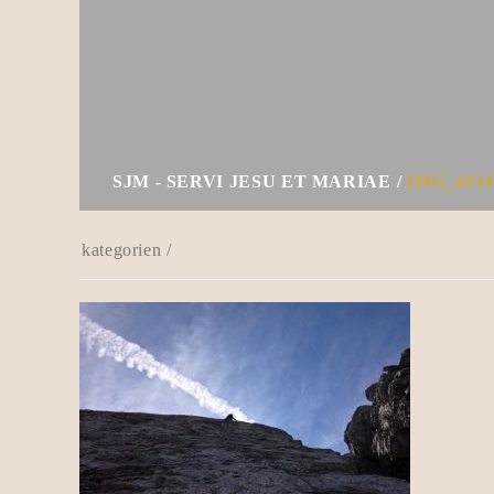
SJM - SERVI JESU ET MARIAE
IMG_4354