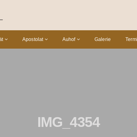
tät
Apostolat
Auhof
Galerie
Term
IMG_4354