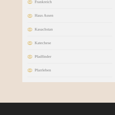
Frankreich
Haus Assen
Kasachstan
Katechese
Pfadfinder
Pfarrleben