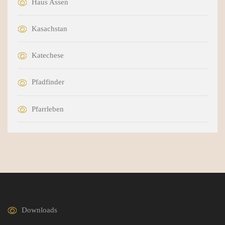
Haus Assen
Kasachstan
Katechese
Pfadfinder
Pfarrleben
Downloads