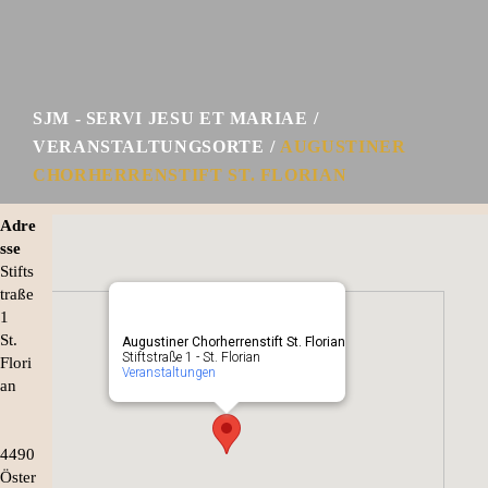
SJM - SERVI JESU ET MARIAE
VERANSTALTUNGSORTE
AUGUSTINER
CHORHERRENSTIFT ST. FLORIAN
Adre
sse
Stifts
traße
1
St.
Augustiner Chorherrenstift St. Florian
Stiftstraße 1 - St. Florian
Flori
Veranstaltungen
an
4490
Öster