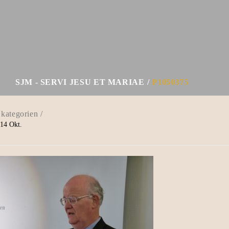
SJM - SERVI JESU ET MARIAE
P1050375
14
Okt.