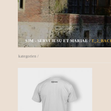
SJM - SERVI JESU ET MARIAE
T_2_BAC