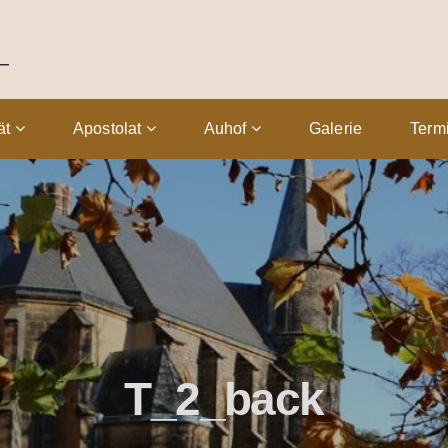
tät
Apostolat
Auhof
Galerie
Term
T_2_back