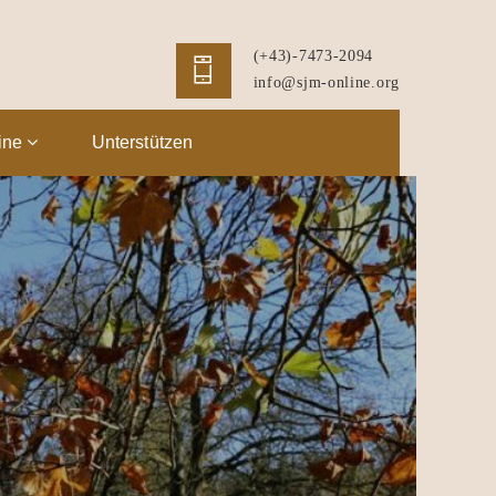
(+43)-7473-2094
info@sjm-online.org
ine
Unterstützen