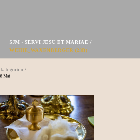
SJM - SERVI JESU ET MARIAE
WEIHE_WAXENBERGER (23B)
8
Mai