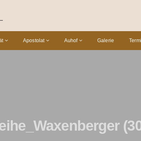
tät
Apostolat
Auhof
Galerie
Term
eihe_Waxenberger (30