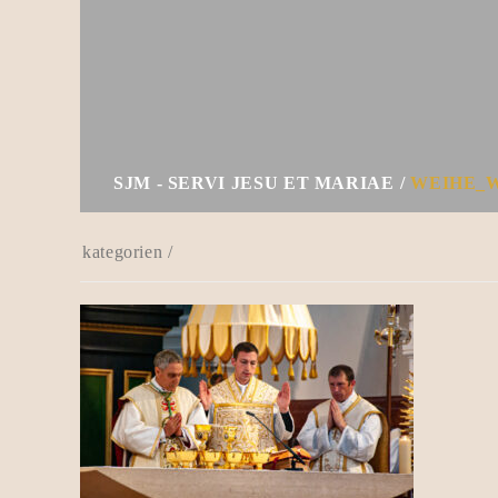
SJM - SERVI JESU ET MARIAE
WEIHE_W