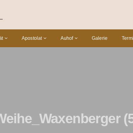
tät
Apostolat
Auhof
Galerie
Term
Weihe_Waxenberger (5