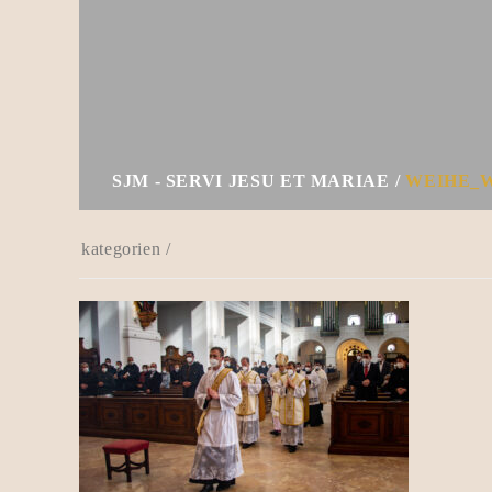
SJM - SERVI JESU ET MARIAE
WEIHE_W