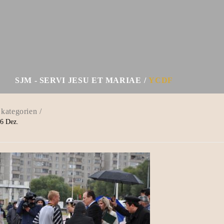
SJM - SERVI JESU ET MARIAE
YCDF
6
Dez.